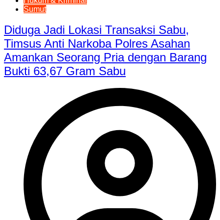
Hukum & Kriminal
Sumut
Diduga Jadi Lokasi Transaksi Sabu,
Timsus Anti Narkoba Polres Asahan
Amankan Seorang Pria dengan Barang
Bukti 63,67 Gram Sabu