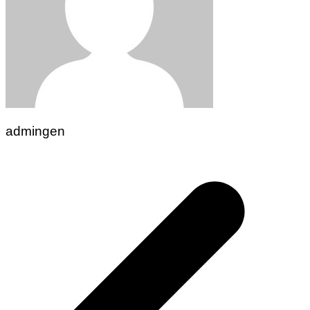
admingen
Navigasi
pos