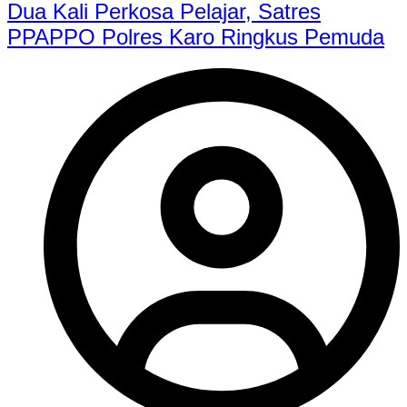
Dua Kali Perkosa Pelajar, Satres
PPAPPO Polres Karo Ringkus Pemuda