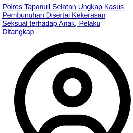
Polres Tapanuli Selatan Ungkap Kasus
Pembunuhan Disertai Kekerasan
Seksual terhadap Anak, Pelaku
Ditangkap