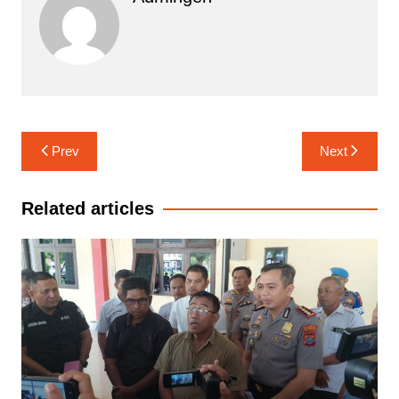
Navigasi
Prev
Next
pos
Related articles