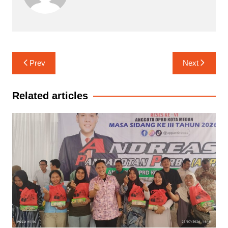
Navigasi
Prev
Next
pos
Related articles