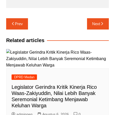
Navigasi
Prev
Next
pos
Related articles
DPRD Medan
Legislator Gerindra Kritik Kinerja Rico
Waas-Zakiyuddin, Nilai Lebih Banyak
Seremonial Ketimbang Menjawab
Keluhan Warga
admingen
Agustus 6, 2026
0