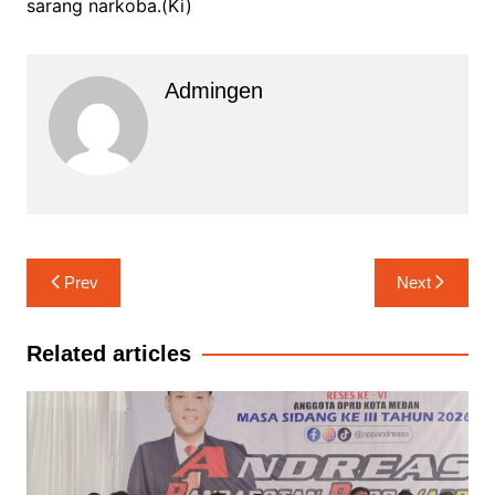
sarang narkoba.(Ki)
Admingen
Navigasi
Prev
Next
pos
Related articles