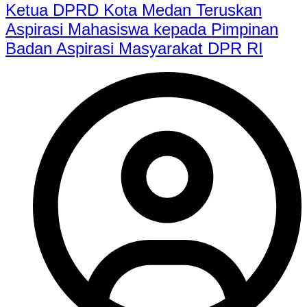
Ketua DPRD Kota Medan Teruskan
Aspirasi Mahasiswa kepada Pimpinan
Badan Aspirasi Masyarakat DPR RI