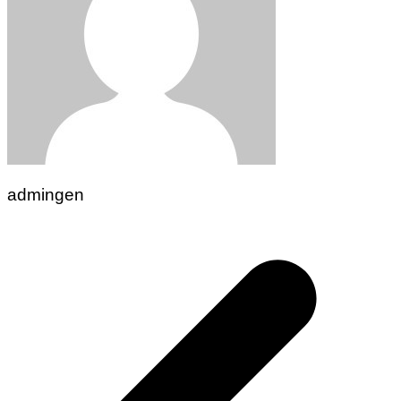
admingen
Navigasi
pos