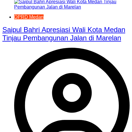
DPRD Medan
Saipul Bahri Apresiasi Wali Kota Medan
Tinjau Pembangunan Jalan di Marelan