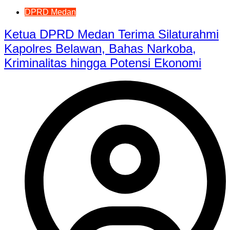
DPRD Medan
Ketua DPRD Medan Terima Silaturahmi
Kapolres Belawan, Bahas Narkoba,
Kriminalitas hingga Potensi Ekonomi