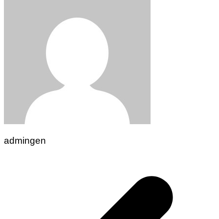
admingen
Navigasi
pos