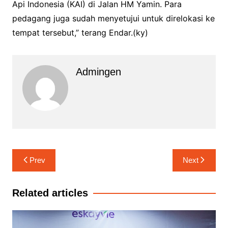
Api Indonesia (KAI) di Jalan HM Yamin. Para
pedagang juga sudah menyetujui untuk direlokasi ke
tempat tersebut,” terang Endar.(ky)
Admingen
Navigasi
Prev
Next
pos
Related articles