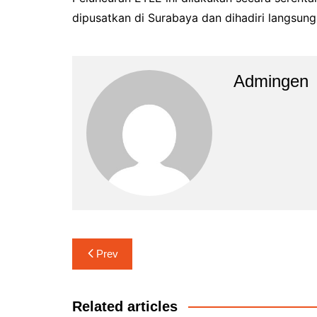
dipusatkan di Surabaya dan dihadiri langsung 
Admingen
Navigasi
Prev
pos
Related articles