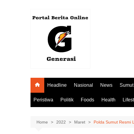
Skip
to
content
Headline
Nasional
News
Sumut
Peristiwa
Politik
Foods
Health
Lifes
Home
2022
Maret
Polda Sumut Resmi L