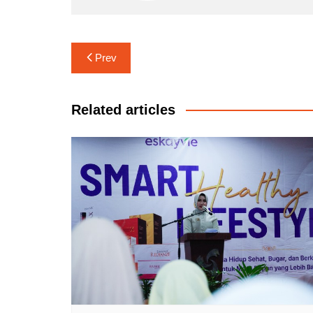
Navigasi
Prev
pos
Related articles