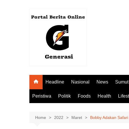
Skip
to
content
Headline
Nasional
News
Sumut
Peristiwa
Politik
Foods
Health
Lifes
Home
2022
Maret
Bobby Adakan Safari 