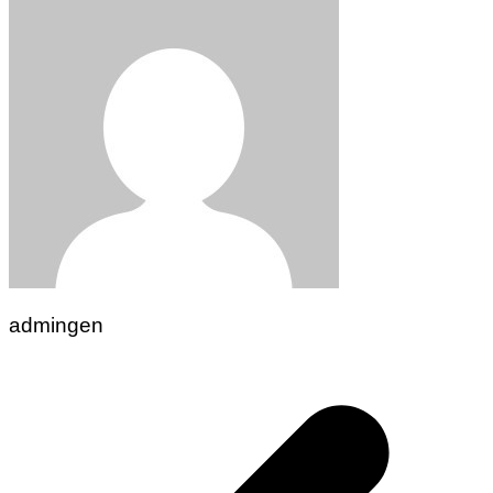
admingen
Navigasi
pos