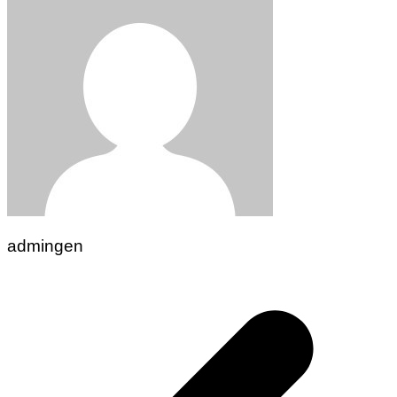
admingen
Navigasi
pos