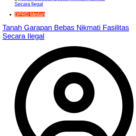
DPRD Medan
Tanah Garapan Bebas Nikmati Fasilitas
Secara Ilegal