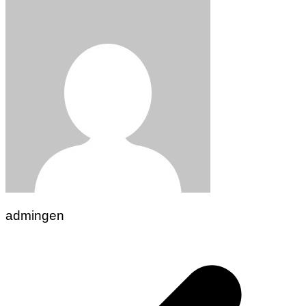
admingen
Navigasi
pos