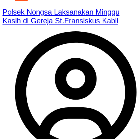
Polsek Nongsa Laksanakan Minggu
Kasih di Gereja St.Fransiskus Kabil