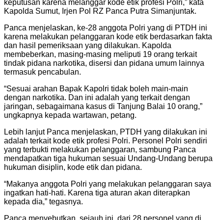
keputusan karena melanggar kode etik profesi Polri,” kata
Kapolda Sumut, Irjen Pol RZ Panca Putra Simanjuntak.
Panca menjelaskan, ke-28 anggota Polri yang di PTDH ini
karena melakukan pelanggaran kode etik berdasarkan fakta
dan hasil pemeriksaan yang dilakukan. Kapolda
membeberkan, masing-masing meliputi 19 orang terkait
tindak pidana narkotika, disersi dan pidana umum lainnya
termasuk pencabulan.
“Sesuai arahan Bapak Kapolri tidak boleh main-main
dengan narkotika. Dan ini adalah yang terkait dengan
jaringan, sebagaimana kasus di Tanjung Balai 10 orang,”
ungkapnya kepada wartawan, petang.
Lebih lanjut Panca menjelaskan, PTDH yang dilakukan ini
adalah terkait kode etik profesi Polri. Personel Polri sendiri
yang terbukti melakukan pelanggaran, sambung Panca
mendapatkan tiga hukuman sesuai Undang-Undang berupa
hukuman disiplin, kode etik dan pidana.
“Makanya anggota Polri yang melakukan pelanggaran saya
ingatkan hati-hati. Karena tiga aturan akan diterapkan
kepada dia,” tegasnya.
Panca menyebutkan, sejauh ini, dari 28 personel yang di