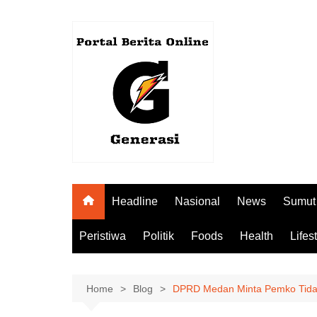
Skip
to
content
Headline
Nasional
News
Sumut
Peristiwa
Politik
Foods
Health
Lifes
Home
Blog
DPRD Medan Minta Pemko Tida