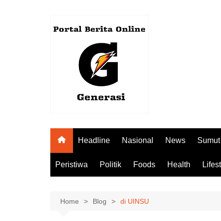
Skip
to
content
Headline
Nasional
News
Sumut
Peristiwa
Politik
Foods
Health
Lifes
Home
Blog
di UINSU