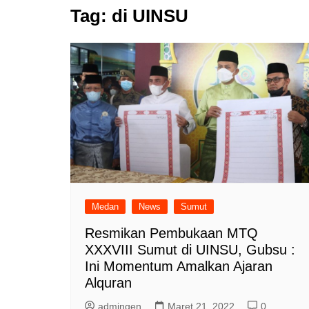
Tag:
di UINSU
Medan
News
Sumut
Resmikan Pembukaan MTQ
XXXVIII Sumut di UINSU, Gubsu :
Ini Momentum Amalkan Ajaran
Alquran
admingen
Maret 21, 2022
0