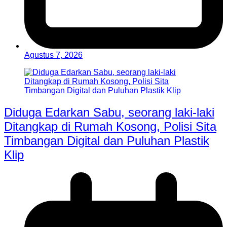
Agustus 7, 2026
Diduga Edarkan Sabu, seorang laki-laki
Ditangkap di Rumah Kosong, Polisi Sita
Timbangan Digital dan Puluhan Plastik
Klip