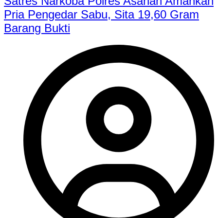
Satres Narkoba Polres Asahan Amankan
Pria Pengedar Sabu, Sita 19,60 Gram
Barang Bukti