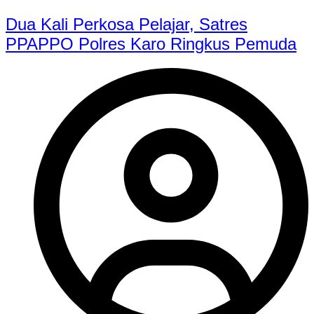
Dua Kali Perkosa Pelajar, Satres
PPAPPO Polres Karo Ringkus Pemuda