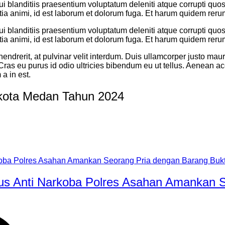
 blanditiis praesentium voluptatum deleniti atque corrupti quos 
itia animi, id est laborum et dolorum fuga. Et harum quidem rerum f
 blanditiis praesentium voluptatum deleniti atque corrupti quos 
itia animi, id est laborum et dolorum fuga. Et harum quidem rerum f
rerit, at pulvinar velit interdum. Duis ullamcorper justo mauris
u. Cras eu purus id odio ultricies bibendum eu ut tellus. Aenean a
 a in est.
ikota Medan Tahun 2024
sus Anti Narkoba Polres Asahan Amankan S