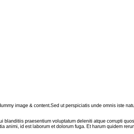
dummy image & content.Sed ut perspiciatis unde omnis iste nat
 blanditiis praesentium voluptatum deleniti atque corrupti quos 
itia animi, id est laborum et dolorum fuga. Et harum quidem rerum f