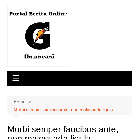
Skip
to
content
Home
Morbi semper faucibus ante, non malesuada ligula
Morbi semper faucibus ante,
non malesuada ligula