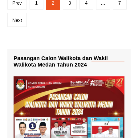
Paginasi
Prev
1
2
3
4
…
7
pos
Next
Pasangan Calon Walikota dan Wakil
Walikota Medan Tahun 2024