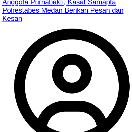
Anggota Purnabakti, Kasat Samapta
Polrestabes Medan Berikan Pesan dan
Kesan