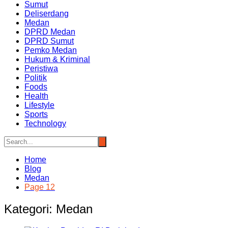
Sumut
Deliserdang
Medan
DPRD Medan
DPRD Sumut
Pemko Medan
Hukum & Kriminal
Peristiwa
Politik
Foods
Health
Lifestyle
Sports
Technology
Home
Blog
Medan
Page 12
Kategori:
Medan