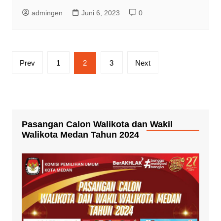
admingen
Juni 6, 2023
0
Paginasi
Prev
1
2
3
Next
pos
Pasangan Calon Walikota dan Wakil
Walikota Medan Tahun 2024